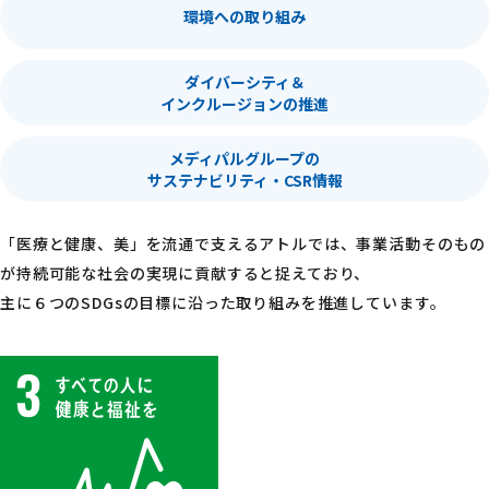
お問い合わせ
環境への取り組み
ダイバーシティ＆
インクルージョンの推進
プライバシー・ステートメント
個人情報取扱規則
個人情報に関するお問い合わせ
サイトポリシー
メディパルグループの
サステナビリティ・CSR情報
© ATOL CO., LTD. All Rights Reserved.
「医療と健康、美」を流通で支えるアトルでは、事業活動そのもの
が持続可能な社会の実現に貢献すると捉えており、
主に６つのSDGsの目標に沿った取り組みを推進しています。