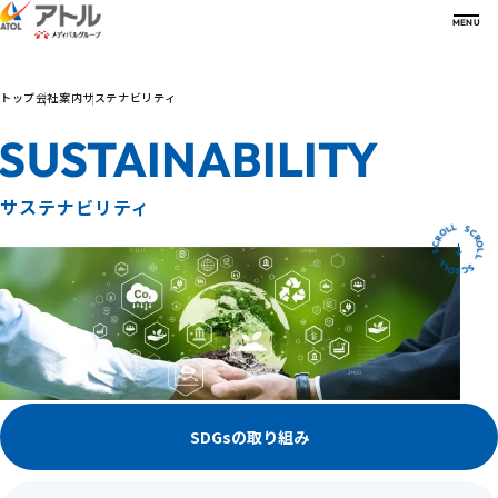
MENU
トップ
会社案内
サステナビリティ
会社案内
COMPANY
SUSTAINABILITY
会社案内一覧
アトルの強み
ご挨拶
STRENGTH
沿革
サステナビリティ
経営理念・方針
強み一覧
サービス
グループ会社
高機能物流センター
SERVICE
R
C
O
L
S
L
会社概要
超低温・温度帯別物流プラットフォーム
L
S
L
O
C
主要取引メーカー
事業継続計画
サービス一覧
R
R
C
O
L
S
L
数字で見るアトル
事業所一覧
高度な専門知識を有する人材
病院関係者の方
NUMBERS
認可証情報
パートナーとの協創
診療所関係者の方
事業・組織紹介
新たな取り組み
薬局関係者の方
総合医療フェア
サステナビリティ
医師・薬剤師・医療関係者の方
FAIR
- 開業支援
製薬企業関係者の方
お知らせ
医療機器・臨床検査試薬
メーカー関係者の方
NEWS
SDGsの取り組み
採用サイト