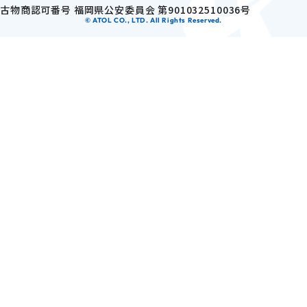
古物商認可番号 福岡県公安委員会
第901032510036号
医療機関や調剤薬局ごとに、最適な医薬品の在庫量を分析・管理す
#01
© ATOL CO., LTD. All Rights Reserved.
ることで配送回数の最適化を進め、車両燃料に起因する温室効果ガ
女性活躍推進「えるぼし認定3つ星」を取得
ス排出量の削減を進めています。
短時間勤務制度利用対象者の拡大（法定の3歳未満を上回る小学校6
年生修了まで取得可能）等、女性が活躍できる環境整備に積極的に
取り組んでいます。
認定証
#02
電気自動車の導入
各拠点において充電設備などのインフラ整備を進め、電気自動車の
導入を進めています。