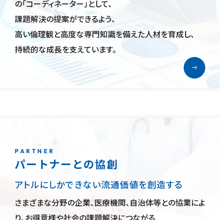
の
「コーディネーター」
として、
課題解決の提案ができるよう、
高い倫理観と高度な専門知識
を備えた
人材を育成
し、
持続的な
成長を
支えてい
ます。
PARTNER
パートナーとの協創
アトルにしかできない
流通価値を創造する
さまざまな分野の企業、医療機関、自治体等との協業によ
り、
お得意様や社会の
課題解決に
つながる