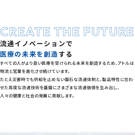
お問い合わせ
CREATE THE FUTURE
プライバシー・ステートメント
個人情報取扱規則
流通
イノベーション
で
個人情報に関するお問い合わせ
サイトポリシー
医療の未来を
創造
する
© ATOL CO., LTD. All Rights Reserved.
すべての人がより良い医療を受けられる未来を創造するため、アトルは
物流と営業を進化させ続けてい
ます。
たとえ災害時でも供給を止めない盤石な流通体制と、製品特性に合わ
せた高度な流通技術を基盤にさまざまな流通価値を生み出し、
人々の健康と
社会の発展に貢献し
ます。