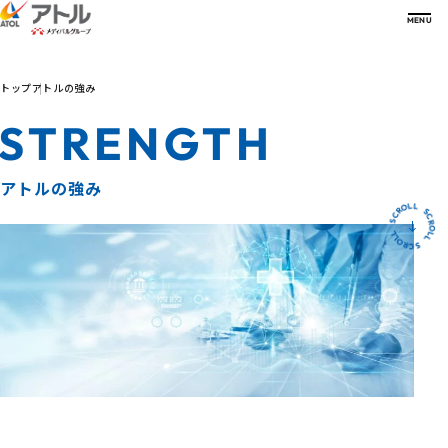
MENU
トップ
アトルの強み
会社案内
COMPANY
STRENGTH
会社案内一覧
アトルの強み
ご挨拶
STRENGTH
沿革
アトルの強み
経営理念・方針
強み一覧
サービス
グループ会社
高機能物流センター
SERVICE
R
O
L
C
L
S
会社概要
超低温・温度帯別物流プラットフォーム
S
L
C
L
主要取引メーカー
事業継続計画
サービス一覧
O
R
O
R
L
C
L
S
数字で見るアトル
事業所一覧
高度な専門知識を有する人材
病院関係者の方
NUMBERS
認可証情報
パートナーとの協創
診療所関係者の方
事業・組織紹介
新たな取り組み
薬局関係者の方
総合医療フェア
サステナビリティ
医師・薬剤師・医療関係者の方
FAIR
- 開業支援
製薬企業関係者の方
お知らせ
医療機器・臨床検査試薬
メーカー関係者の方
NEWS
採用サイト