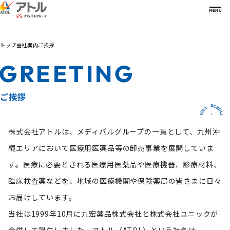
MENU
トップ
会社案内
ご挨拶
会社案内
COMPANY
GREETING
会社案内一覧
アトルの強み
ご挨拶
STRENGTH
沿革
ご挨拶
経営理念・方針
強み一覧
卸
九州
Change the
in
サービス
グループ会社
高機能物流センター
SERVICE
S
C
L
R
L
O
O
会社概要
超低温・温度帯別物流プラットフォーム
～地域を支える健康カンパニーを目指して～
L
R
C
L
主要取引メーカー
事業継続計画
サービス一覧
S
S
C
L
R
L
O
数字で見るアトル
萩原 忠
事業所一覧
高度な専門知識を有する人材
病院関係者の方
株式会社アトルは、メディパルグループの一員として、九州沖
NUMBERS
代表取締役社長
認可証情報
パートナーとの協創
診療所関係者の方
縄エリアにおいて医療用医薬品等の卸売事業を展開していま
事業・組織紹介
新たな取り組み
薬局関係者の方
総合医療フェア
サステナビリティ
医師・薬剤師・医療関係者の方
FAIR
す。医療に必要とされる医療用医薬品や医療機器、診療材料、
- 開業支援
製薬企業関係者の方
臨床検査薬などを、地域の医療機関や保険薬局の皆さまに日々
お知らせ
医療機器・臨床検査試薬
メーカー関係者の方
NEWS
お届けしています。
当社は1999年10月に九宏薬品株式会社と株式会社ユニックが
採用サイト