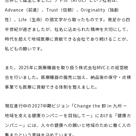
合併して誕生しました。アトル（ATOL）という社名は、
お問い合わせ
Advance（前進）、Trust（信頼）、Originality（独創
性）、Life（生命）の頭文字から取ったものです。発足から四
半世紀が過ぎましたが、社名に込められた精神を大切にして、
プライバシー・ステートメント
個人情報取扱規則
時代を超えて地域医療に貢献できる会社であり続けることが、
個人情報に関するお問い合わせ
サイトポリシー
私どもの願いです。
© ATOL CO., LTD. All Rights Reserved.
また、2025年に医療機器を取り扱う株式会社MVCとの経営統
合を行いました。医療機器の販売に加え、納品後の保守・点検
事業でも医療に貢献できる体制を整えました。
現在進行中の2027中期ビジョン「Change the 卸 in 九州 ー
地域を支える健康カンパニーを目指してー」における「健康カ
ンパニー」には、人々の健康への願いと地域のために働く人の
集まりという意味を込めています。