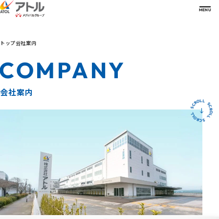
MENU
トップ
会社案内
会社案内
COMPANY
COMPANY
会社案内一覧
アトルの強み
ご挨拶
STRENGTH
沿革
会社案内
経営理念・方針
強み一覧
サービス
グループ会社
高機能物流センター
SERVICE
R
O
C
L
L
S
会社概要
超低温・温度帯別物流プラットフォーム
S
L
C
L
O
主要取引メーカー
事業継続計画
サービス一覧
R
R
O
C
L
L
S
数字で見るアトル
事業所一覧
高度な専門知識を有する人材
病院関係者の方
NUMBERS
認可証情報
パートナーとの協創
診療所関係者の方
事業・組織紹介
新たな取り組み
薬局関係者の方
総合医療フェア
サステナビリティ
医師・薬剤師・医療関係者の方
FAIR
- 開業支援
製薬企業関係者の方
お知らせ
医療機器・臨床検査試薬
メーカー関係者の方
NEWS
採用サイト