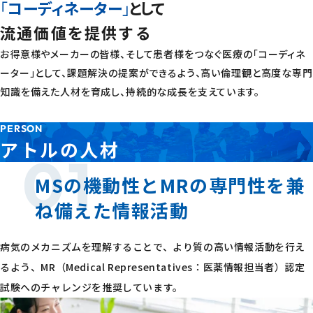
「
コーディネーター
」
として
お問い合わせ
流通価値を提供する
お得意様やメーカーの皆様、そして患者様をつなぐ医療の「コーディネ
ーター」として、課題解決の提案ができるよう、高い倫理観と高度な専門
プライバシー・ステートメント
個人情報取扱規則
知識を備えた人材を育成し、持続的な成長を支えています。
個人情報に関するお問い合わせ
サイトポリシー
PERSON
© ATOL CO., LTD. All Rights Reserved.
アトルの人材
01
MSの機動性とMRの専門性を
兼
ね備えた情報活動
病気のメカニズムを理解することで、より質の高い情報活動を行え
るよう、
MR（Medical Representatives：医薬情報担当者）認定
試験へのチャレンジを推奨しています。