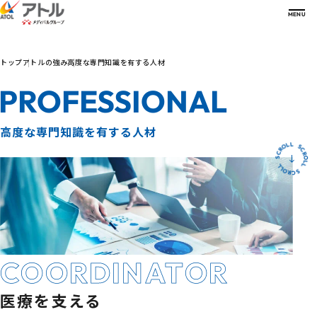
MENU
トップ
アトルの強み
高度な専門知識を有する人材
会社案内
COMPANY
PROFESSIONAL
会社案内一覧
アトルの強み
ご挨拶
STRENGTH
沿革
高度な専門知識を有する人材
経営理念・方針
強み一覧
サービス
グループ会社
高機能物流センター
SERVICE
O
L
R
L
C
S
S
会社概要
超低温・温度帯別物流プラットフォーム
C
L
R
L
O
主要取引メーカー
事業継続計画
サービス一覧
O
L
R
L
C
S
数字で見るアトル
事業所一覧
高度な専門知識を有する人材
病院関係者の方
NUMBERS
認可証情報
パートナーとの協創
診療所関係者の方
事業・組織紹介
新たな取り組み
薬局関係者の方
総合医療フェア
サステナビリティ
医師・薬剤師・医療関係者の方
FAIR
- 開業支援
製薬企業関係者の方
お知らせ
医療機器・臨床検査試薬
メーカー関係者の方
NEWS
COORDINATOR
医療を支える
採用サイト