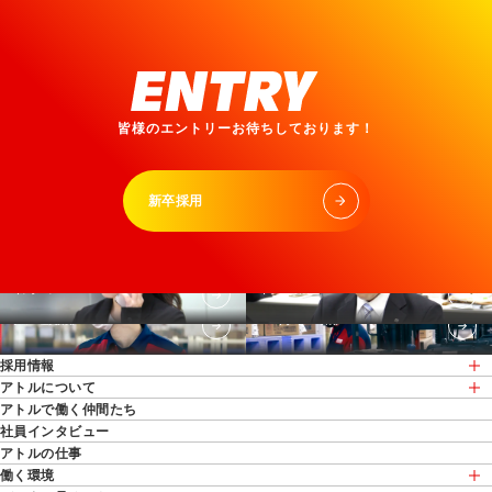
皆様のエントリーお待ちしております！
新卒採用
インターン
キャリア採用
クルー社員採用
パートタイマー採用
採用情報
アトルについて
採用情報
アトルで働く仲間たち
アトルについて
募集要項
社員インタビュー
経営方針
インターン情報
アトルの仕事
人事部長挨拶
新卒採用
働く環境