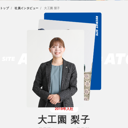
トップ
社員インタビュー
大工園 梨子
2019年入社
大工園 梨子